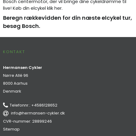
Bosch centermotor, der vil bringe dine cykeldrømme til
live!
Køb din elcykel klik her.
Beregn rækkevidden for din næste elcykel tur,
besøg Bosch.
KONTAKT
Hermansen Cykler
Nørre Allé 96
8000 Aarhus
Denmark
Telefonnr.
:
+4586128652
info@hermansen-cykler.dk
CVR-nummer
:
28899246
Sitemap