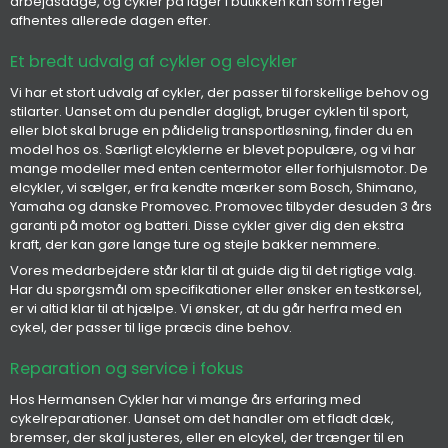
arbejdsdage, og cykler på lager i butikken kan som regel
afhentes allerede dagen efter.
Et bredt udvalg af cykler og elcykler
Vi har et stort udvalg af cykler, der passer til forskellige behov og
stilarter. Uanset om du pendler dagligt, bruger cyklen til sport,
eller blot skal bruge en pålidelig transportløsning, finder du en
model hos os. Særligt elcyklerne er blevet populære, og vi har
mange modeller med enten centermotor eller forhjulsmotor. De
elcykler, vi sælger, er fra kendte mærker som Bosch, Shimano,
Yamaha og danske Promovec. Promovec tilbyder desuden 3 års
garanti på motor og batteri. Disse cykler giver dig den ekstra
kraft, der kan gøre lange ture og stejle bakker nemmere.
Vores medarbejdere står klar til at guide dig til det rigtige valg.
Har du spørgsmål om specifikationer eller ønsker en testkørsel,
er vi altid klar til at hjælpe. Vi ønsker, at du går herfra med en
cykel, der passer til lige præcis dine behov.
Reparation og service i fokus
Hos Hermansen Cykler har vi mange års erfaring med
cykelreparationer. Uanset om det handler om et fladt dæk,
bremser, der skal justeres, eller en elcykel, der trænger til en