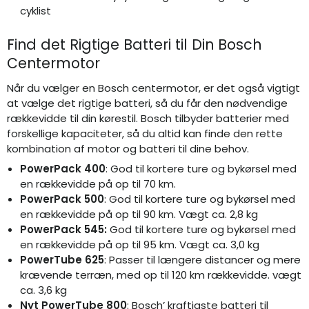
cyklist
Find det Rigtige Batteri til Din Bosch
Centermotor
Når du vælger en Bosch centermotor, er det også vigtigt
at vælge det rigtige batteri, så du får den nødvendige
rækkevidde til din kørestil. Bosch tilbyder batterier med
forskellige kapaciteter, så du altid kan finde den rette
kombination af motor og batteri til dine behov.
PowerPack 400
: God til kortere ture og bykørsel med
en rækkevidde på op til 70 km.
PowerPack 500
: God til kortere ture og bykørsel med
en rækkevidde på op til 90 km. Vægt
ca. 2,8 kg
PowerPack 545:
God til kortere ture og bykørsel med
en rækkevidde på op til 95 km. Vægt ca. 3,0 kg
PowerTube 625
: Passer til længere distancer og mere
krævende terræn, med op til 120 km rækkevidde. vægt
ca. 3,6 kg
Nyt PowerTube 800
: Bosch’ kraftigste batteri til