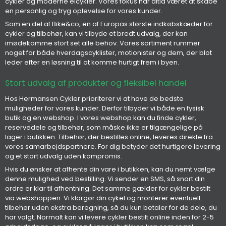
cykler og moderne elcykler. Vores fokus har altid været at skabe
en personlig og tryg oplevelse for vores kunder.
Som en del af Bike&co, en af Europas største indkøbskæder for
cykler og tilbehør, kan vi tilbyde et bredt udvalg, der kan
imødekomme stort set alle behov. Vores sortiment rummer
noget for både hverdagscyklister, motionister og dem, der blot
leder efter en løsning til at komme hurtigt frem i byen.
Stort udvalg af produkter og fleksibel handel
Hos Hermansen Cykler prioriterer vi at have de bedste
muligheder for vores kunder. Derfor tilbyder vi både en fysisk
butik og en webshop. I vores webshop kan du finde cykler,
reservedele og tilbehør, som måske ikke er tilgængelige på
lager i butikken. Tilbehør, der bestilles online, leveres direkte fra
vores samarbejdspartnere. For dig betyder det hurtigere levering
og et stort udvalg uden kompromis.
Hvis du ønsker at afhente din vare i butikken, kan du nemt vælge
denne mulighed ved bestilling. Vi sender en SMS, så snart din
ordre er klar til afhentning. Det samme gælder for cykler bestilt
via webshoppen. Vi klargør din cykel og monterer eventuelt
tilbehør uden ekstra beregning, så du kun betaler for de dele, du
har valgt. Normalt kan vi levere cykler bestilt online inden for 2-5