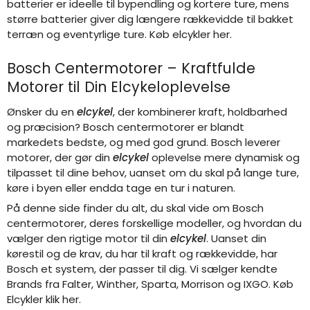
batterier er ideelle til bypendling og kortere ture, mens
større batterier giver dig længere rækkevidde til bakket
terræn og eventyrlige ture.
Køb elcykler her.
Bosch Centermotorer – Kraftfulde
Motorer til Din Elcykeloplevelse
Ønsker du en
elcykel
, der kombinerer kraft, holdbarhed
og præcision? Bosch centermotorer er blandt
markedets bedste, og med god grund. Bosch leverer
motorer, der gør din
elcykel
oplevelse mere dynamisk og
tilpasset til dine behov, uanset om du skal på lange ture,
køre i byen eller endda tage en tur i naturen.
På denne side finder du alt, du skal vide om Bosch
centermotorer, deres forskellige modeller, og hvordan du
vælger den rigtige motor til din
elcykel
. Uanset din
kørestil og de krav, du har til kraft og rækkevidde, har
Bosch et system, der passer til dig. Vi sælger kendte
Brands fra
Falter,
Winther,
Sparta
,
Morrison
og
IXGO
.
Køb
Elcykler klik her.