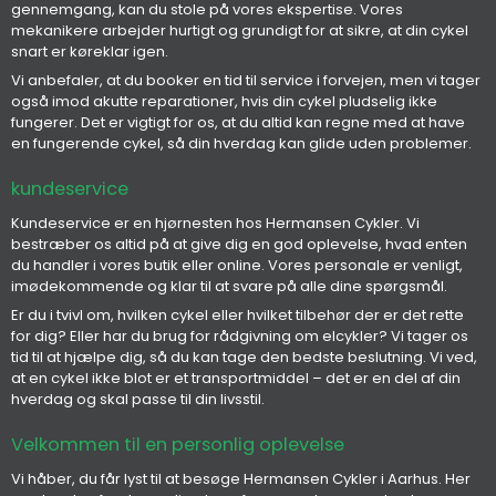
gennemgang, kan du stole på vores ekspertise. Vores
mekanikere arbejder hurtigt og grundigt for at sikre, at din cykel
snart er køreklar igen.
Vi anbefaler, at du booker en tid til service i forvejen, men vi tager
også imod akutte reparationer, hvis din cykel pludselig ikke
fungerer. Det er vigtigt for os, at du altid kan regne med at have
en fungerende cykel, så din hverdag kan glide uden problemer.
kundeservice
Kundeservice er en hjørnesten hos Hermansen Cykler. Vi
bestræber os altid på at give dig en god oplevelse, hvad enten
du handler i vores butik eller online. Vores personale er venligt,
imødekommende og klar til at svare på alle dine spørgsmål.
Er du i tvivl om, hvilken cykel eller hvilket tilbehør der er det rette
for dig? Eller har du brug for rådgivning om elcykler? Vi tager os
tid til at hjælpe dig, så du kan tage den bedste beslutning. Vi ved,
at en cykel ikke blot er et transportmiddel – det er en del af din
hverdag og skal passe til din livsstil.
Velkommen til en personlig oplevelse
Vi håber, du får lyst til at besøge Hermansen Cykler i Aarhus. Her