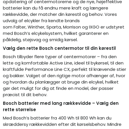
opdatering af centermotorerne og de nye, højeffektive
batterier kan du få endnu mere kraft og længere
rækkevidde, der matcher din kørestil og behov. Vores
udvalg af elcykler fra kendte brands
som
Falter
,
Winther
,
Sparta
,
Morrison
og
IXGO
er udstyret
med Bosch’s elcykelsystem, hvilket garanterer en
pålidelig, støjsvag og smidig kørsel.
Vælg den rette Bosch centermotor til din kørestil
Bosch tilbyder flere typer af centermotorer – fra den
lette og komfortable Active Line, ideel til bykørsel, til den
kraftfulde Performance Line CX, perfekt til krævende stier
og bakker. Valget af den rigtige motor afhænger af, hvor
og hvordan du planlægger at bruge din elcykel, hvilket
gør det muligt for dig at finde en model, der passer
præcist til dit behov.
Bosch batterier med lang rækkevidde – Vælg den
rette størrelse
Med Bosch’s batterier fra 400 Wh til 800 Wh kan du
skræddersy rækkevidden efter dit kørselsbehov. Mindre