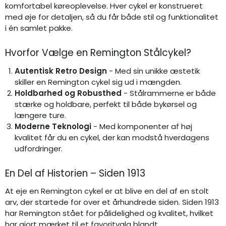
komfortabel køreoplevelse. Hver cykel er konstrueret
med øje for detaljen, så du får både stil og funktionalitet
i én samlet pakke.
Hvorfor Vælge en Remington Stålcykel?
Autentisk Retro Design
- Med sin unikke æstetik
skiller en Remington cykel sig ud i mængden.
Holdbarhed og Robusthed
- Stålrammerne er både
stærke og holdbare, perfekt til både bykørsel og
længere ture.
Moderne Teknologi
- Med komponenter af høj
kvalitet får du en cykel, der kan modstå hverdagens
udfordringer.
En Del af Historien – Siden 1913
At eje en Remington cykel er at blive en del af en stolt
arv, der startede for over et århundrede siden. Siden 1913
har Remington stået for pålidelighed og kvalitet, hvilket
har gjort mærket til et favoritvalg blandt