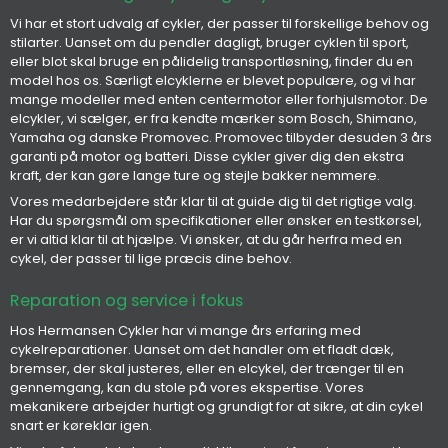
Vi har et stort udvalg af cykler, der passer til forskellige behov og
stilarter. Uanset om du pendler dagligt, bruger cyklen til sport,
eller blot skal bruge en pålidelig transportløsning, finder du en
model hos os. Særligt elcyklerne er blevet populære, og vi har
mange modeller med enten centermotor eller forhjulsmotor. De
elcykler, vi sælger, er fra kendte mærker som Bosch, Shimano,
Yamaha og danske Promovec. Promovec tilbyder desuden 3 års
garanti på motor og batteri. Disse cykler giver dig den ekstra
kraft, der kan gøre lange ture og stejle bakker nemmere.
Vores medarbejdere står klar til at guide dig til det rigtige valg.
Har du spørgsmål om specifikationer eller ønsker en testkørsel,
er vi altid klar til at hjælpe. Vi ønsker, at du går herfra med en
cykel, der passer til lige præcis dine behov.
Reparation og service i fokus
Hos Hermansen Cykler har vi mange års erfaring med
cykelreparationer. Uanset om det handler om et fladt dæk,
bremser, der skal justeres, eller en elcykel, der trænger til en
gennemgang, kan du stole på vores ekspertise. Vores
mekanikere arbejder hurtigt og grundigt for at sikre, at din cykel
snart er køreklar igen.