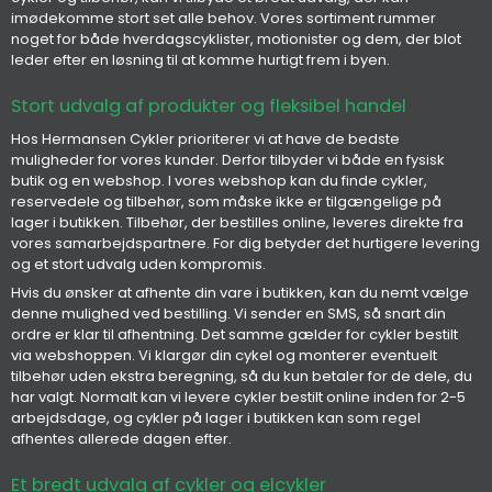
imødekomme stort set alle behov. Vores sortiment rummer
noget for både hverdagscyklister, motionister og dem, der blot
leder efter en løsning til at komme hurtigt frem i byen.
Stort udvalg af produkter og fleksibel handel
Hos Hermansen Cykler prioriterer vi at have de bedste
muligheder for vores kunder. Derfor tilbyder vi både en fysisk
butik og en webshop. I vores webshop kan du finde cykler,
reservedele og tilbehør, som måske ikke er tilgængelige på
lager i butikken. Tilbehør, der bestilles online, leveres direkte fra
vores samarbejdspartnere. For dig betyder det hurtigere levering
og et stort udvalg uden kompromis.
Hvis du ønsker at afhente din vare i butikken, kan du nemt vælge
denne mulighed ved bestilling. Vi sender en SMS, så snart din
ordre er klar til afhentning. Det samme gælder for cykler bestilt
via webshoppen. Vi klargør din cykel og monterer eventuelt
tilbehør uden ekstra beregning, så du kun betaler for de dele, du
har valgt. Normalt kan vi levere cykler bestilt online inden for 2-5
arbejdsdage, og cykler på lager i butikken kan som regel
afhentes allerede dagen efter.
Et bredt udvalg af cykler og elcykler