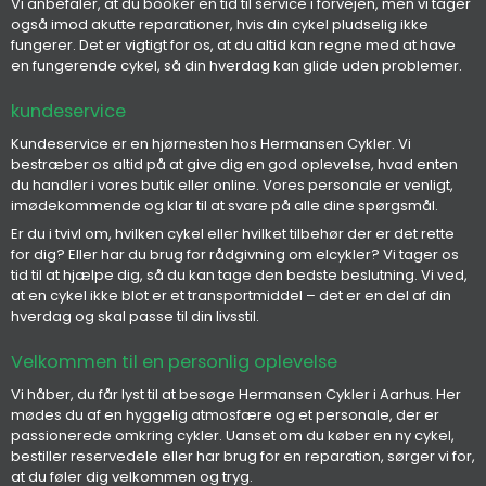
Vi anbefaler, at du booker en tid til service i forvejen, men vi tager
også imod akutte reparationer, hvis din cykel pludselig ikke
fungerer. Det er vigtigt for os, at du altid kan regne med at have
en fungerende cykel, så din hverdag kan glide uden problemer.
kundeservice
Kundeservice er en hjørnesten hos Hermansen Cykler. Vi
bestræber os altid på at give dig en god oplevelse, hvad enten
du handler i vores butik eller online. Vores personale er venligt,
imødekommende og klar til at svare på alle dine spørgsmål.
Er du i tvivl om, hvilken cykel eller hvilket tilbehør der er det rette
for dig? Eller har du brug for rådgivning om elcykler? Vi tager os
tid til at hjælpe dig, så du kan tage den bedste beslutning. Vi ved,
at en cykel ikke blot er et transportmiddel – det er en del af din
hverdag og skal passe til din livsstil.
Velkommen til en personlig oplevelse
Vi håber, du får lyst til at besøge Hermansen Cykler i Aarhus. Her
mødes du af en hyggelig atmosfære og et personale, der er
passionerede omkring cykler. Uanset om du køber en ny cykel,
bestiller reservedele eller har brug for en reparation, sørger vi for,
at du føler dig velkommen og tryg.