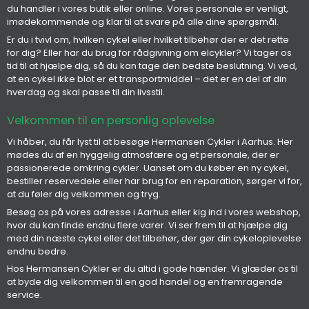
du handler i vores butik eller online. Vores personale er venligt,
imødekommende og klar til at svare på alle dine spørgsmål.
Er du i tvivl om, hvilken cykel eller hvilket tilbehør der er det rette
for dig? Eller har du brug for rådgivning om elcykler? Vi tager os
tid til at hjælpe dig, så du kan tage den bedste beslutning. Vi ved,
at en cykel ikke blot er et transportmiddel – det er en del af din
hverdag og skal passe til din livsstil.
Velkommen til en personlig oplevelse
Vi håber, du får lyst til at besøge Hermansen Cykler i Aarhus. Her
mødes du af en hyggelig atmosfære og et personale, der er
passionerede omkring cykler. Uanset om du køber en ny cykel,
bestiller reservedele eller har brug for en reparation, sørger vi for,
at du føler dig velkommen og tryg.
Besøg os på vores adresse i Aarhus eller kig ind i vores webshop,
hvor du kan finde endnu flere varer. Vi ser frem til at hjælpe dig
med din næste cykel eller det tilbehør, der gør din cykeloplevelse
endnu bedre.
Hos Hermansen Cykler er du altid i gode hænder. Vi glæder os til
at byde dig velkommen til en god handel og en fremragende
service.