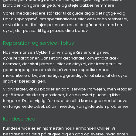
kraft, der kan gøre lange ture og stejle bakker nemmere.
Vores medarbejdere står klar til at guide dig til det rigtige valg.
Har du spørgsmål om specifikationer eller ønsker en testkørsel,
er vi altid klar til at hjælpe. Vi ønsker, at du går herfra med en
cykel, der passer til lige præcis dine behov.
Reparation og service i fokus
Hos Hermansen Cykler har vi mange års erfaring med
cykelreparationer. Uanset om det handler om et fladt dæk,
bremser, der skal justeres, eller en elcykel, der trænger til en
gennemgang, kan du stole på vores ekspertise. Vores
mekanikere arbejder hurtigt og grundigt for at sikre, at din cykel
snart er køreklar igen.
Vi anbefaler, at du booker en tid til service i forvejen, men vi tager
også imod akutte reparationer, hvis din cykel pludselig ikke
fungerer. Det er vigtigt for os, at du altid kan regne med at have
en fungerende cykel, så din hverdag kan glide uden problemer.
kundeservice
Kundeservice er en hjørnesten hos Hermansen Cykler. Vi
bestræber os altid på at give dig en god oplevelse, hvad enten