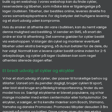
butik og en webshop. I vores webshop kan du finde cykler,
reservedele og tilbehør, som måske ikke er tilgængelige på
lager i butikken. Tilbehør, der bestilles online, leveres direkte fra
vores samarbejdspartnere. For dig betyder det hurtigere levering
og et stort udvalg uden kompromis.
Hvis du ønsker at afhente din vare i butikken, kan du nemt vælge
denne mulighed ved bestilling. Vi sender en SMS, så snart din
ordre er klar til afhentning. Det samme gælder for cykler bestilt
via webshoppen. Vi klargør din cykel og monterer eventuelt
tilbehør uden ekstra beregning, så du kun betaler for de dele, du
har valgt. Normalt kan vi levere cykler bestilt online inden for 2-5
arbejdsdage, og cykler på lager i butikken kan som regel
afhentes allerede dagen efter.
Et bredt udvalg af cykler og elcykler
Vi har et stort udvalg af cykler, der passer til forskellige behov og
stilarter. Uanset om du pendler dagligt, bruger cyklen til sport,
eller blot skal bruge en pålidelig transportløsning, finder du en
model hos os. Særligt elcyklerne er blevet populære, og vi har
mange modeller med enten centermotor eller forhjulsmotor. De
elcykler, vi sælger, er fra kendte mærker som Bosch, Shimano,
Yamaha og danske Promovec. Promovec tilbyder desuden 3 års
garanti på motor og batteri. Disse cykler giver dig den ekstra