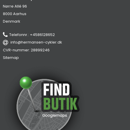
Nørre Allé 96
8000 Aarhus
Denmark
Telefonnr.
:
+4586128652
info@hermansen-cykler.dk
CVR-nummer
:
28899246
Sitemap