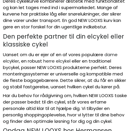
Deres cykelkurve kombinerer æstetik med funktionalitet
og kan let tages med ind i supermarkedet. Mange af
kurvene har praktiske låg eller snørelukninger, der sikrer
dine varer under transport. En god NEW LOOXS kurv kan
gøre en stor forskel for din ugentlige indkøbstur.
Den perfekte partner til din elcykel eller
klassiske cykel
Uanset om du er ejer af en af vores populære
dame
elcykler
, en robust
herre elcykel
eller en traditionel
bycykel, passer NEW LOOXS produkterne perfekt. Deres
monteringssystemer er universelle og kompatible med
de fleste bagagebærere. Dette sikrer, at du får en sikker
og stabil fastgørelse, uanset hvilken cykel du kører på.
Har du behov for rådgivning om, hvilken NEW LOOXS taske
der passer bedst til din cykel, står vores erfarne
personale altid klar til at hjælpe dig. Vi tilbyder en
personlig shoppingoplevelse, hvor vi lytter til dine behov
og finder den optimale løsning for dig og din cykel.
Opdag NEW LOOXS hos Hermansen