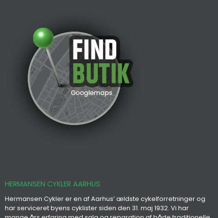
HERMANSEN CYKLER AARHUS
Hermansen Cykler er en af Aarhus’ ældste cykelforretninger og
har serviceret byens cyklister siden den 31. maj 1932. Vi har
mange års erfaring med salg og reparation af både traditionelle