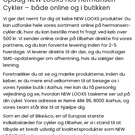
Cykler – både online og i butikken
Vi gør det nemt for dig at købe NEW LOOXS produkter. Du
kan udforske hele vores sortiment online på hermansen-
cykler.dk, hvor du kan bestille med fri fragt ved køb over
500 kr. Vi sender online ordrer på tilbehør direkte fra vores
partnere, og du kan forvente levering inden for 2-5
hverdage. Vi leverer direkte til din dør, og du modtager
SMS-opdateringer om afhentning, hvis du vælger den
løsning.
Foretrækker du at se og mærke produkterne, inden du
køber, er du mere end velkommen til at besøge os i
vores fysiske butik i Aarhus. Her kan du få personlig
vejledning og se, hvordan NEW LOOXS taskerne ser ud på
din cykel. Vores adresse er Nørre Allé 96, 8000 Aarhus, og
vores team står klar til at hjælpe dig.
Som en del af Bike&co, en af Europas største
indkøbskæder for cykler og tilbehør, er vi i stand til at
tilbyde et bredt udvalg af kvalitetsprodukter som NEW