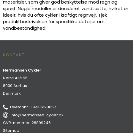
materialer, som giver god beskyttelse mod regn og
sprøjt. Nogle modeller er decideret vandtætte, hvilket er
ideelt, hvis du ofte cykler i kraftigt regnvejr. Tjek
produktbeskrivelsen for specifikke detaljer om
vandbestandighed.
KONTAKT
Hermansen Cykler
Nørre Allé 96
8000 Aarhus
Denmark
Telefonnr.
:
+4586128652
info@hermansen-cykler.dk
CVR-nummer
:
28899246
Sitemap