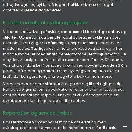
arbejdsdage, og cykler på lager i butikken kan som regel
afhentes allerede dagen efter.
Et bredt udvalg af cykler og elcykler
Vi har et stort udvalg af cykler, der passer til forskellige behov og
stilarter. Uanset om du pendler dagligt, bruger cyklen til sport,
eller blot skal bruge en pålidelig transportløsning, finder du en
model hos os. Særligt elcyklerne er blevet populære, og vi har
mange modeller med enten centermotor eller forhjulsmotor. De
elcykler, vi sælger, er fra kendte mærker som Bosch, Shimano,
Yamaha og danske Promovec. Promovec tilbyder desuden 3 års
garanti på motor og batteri. Disse cykler giver dig den ekstra
kraft, der kan gøre lange ture og stejle bakker nemmere.
Vores medarbejdere står klar til at guide dig til det rigtige valg.
Har du spørgsmål om specifikationer eller ønsker en testkørsel,
er vi altid klar til at hjælpe. Vi ønsker, at du går herfra med en
cykel, der passer til lige præcis dine behov.
Reparation og service i fokus
Hos Hermansen Cykler har vi mange års erfaring med
cykelreparationer. Uanset om det handler om et fladt dæk,