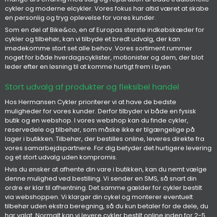
cykler og moderne elcykler. Vores fokus har altid været at skabe
en personlig og tryg oplevelse for vores kunder.
Som en del af Bike&co, en af Europas største indkøbskæder for
cykler og tilbehør, kan vi tilbyde et bredt udvalg, der kan
imødekomme stort set alle behov. Vores sortiment rummer
noget for både hverdagscyklister, motionister og dem, der blot
leder efter en løsning til at komme hurtigt frem i byen.
Stort udvalg af produkter og fleksibel handel
Hos Hermansen Cykler prioriterer vi at have de bedste
muligheder for vores kunder. Derfor tilbyder vi både en fysisk
butik og en webshop. I vores webshop kan du finde cykler,
reservedele og tilbehør, som måske ikke er tilgængelige på
lager i butikken. Tilbehør, der bestilles online, leveres direkte fra
vores samarbejdspartnere. For dig betyder det hurtigere levering
og et stort udvalg uden kompromis.
Hvis du ønsker at afhente din vare i butikken, kan du nemt vælge
denne mulighed ved bestilling. Vi sender en SMS, så snart din
ordre er klar til afhentning. Det samme gælder for cykler bestilt
via webshoppen. Vi klargør din cykel og monterer eventuelt
tilbehør uden ekstra beregning, så du kun betaler for de dele, du
har valgt. Normalt kan vi levere cykler bestilt online inden for 2-5