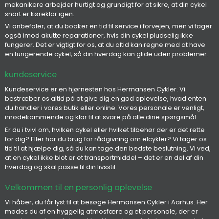
mekanikere arbejder hurtigt og grundigt for at sikre, at din cykel
snart er køreklar igen.
Vi anbefaler, at du booker en tid til service i forvejen, men vi tager
også imod akutte reparationer, hvis din cykel pludselig ikke
fungerer. Det er vigtigt for os, at du altid kan regne med at have
en fungerende cykel, så din hverdag kan glide uden problemer.
kundeservice
Kundeservice er en hjørnesten hos Hermansen Cykler. Vi
bestræber os altid på at give dig en god oplevelse, hvad enten
du handler i vores butik eller online. Vores personale er venligt,
imødekommende og klar til at svare på alle dine spørgsmål.
Er du i tvivl om, hvilken cykel eller hvilket tilbehør der er det rette
for dig? Eller har du brug for rådgivning om elcykler? Vi tager os
tid til at hjælpe dig, så du kan tage den bedste beslutning. Vi ved,
at en cykel ikke blot er et transportmiddel – det er en del af din
hverdag og skal passe til din livsstil.
Velkommen til en personlig oplevelse
Vi håber, du får lyst til at besøge Hermansen Cykler i Aarhus. Her
mødes du af en hyggelig atmosfære og et personale, der er