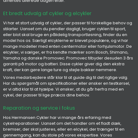
afhentes allerede dagen efter.
Et bredt udvalg af cykler og elcykler
Vi har et stort udvalg af cykler, der passer til forskellige behov og
stilarter. Uanset om du pendler dagligt, bruger cyklen til sport,
eller blot skal bruge en pålidelig transportløsning, finder du en
model hos os. Særligt elcyklerne er blevet populære, og vi har
mange modeller med enten centermotor eller forhjulsmotor. De
elcykler, vi sælger, er fra kendte mærker som Bosch, Shimano,
Yamaha og danske Promovec. Promovec tilbyder desuden 3 års
garanti på motor og batteri. Disse cykler giver dig den ekstra
kraft, der kan gøre lange ture og stejle bakker nemmere.
Vores medarbejdere står klar til at guide dig til det rigtige valg.
Har du spørgsmål om specifikationer eller ønsker en testkørsel,
er vi altid klar til at hjælpe. Vi ønsker, at du går herfra med en
cykel, der passer til lige præcis dine behov.
Reparation og service i fokus
Hos Hermansen Cykler har vi mange års erfaring med
cykelreparationer. Uanset om det handler om et fladt dæk,
bremser, der skal justeres, eller en elcykel, der trænger til en
gennemgang, kan du stole på vores ekspertise. Vores