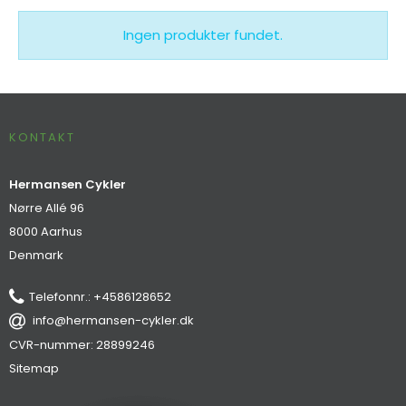
Ingen produkter fundet.
KONTAKT
Hermansen Cykler
Nørre Allé 96
8000 Aarhus
Denmark
Telefonnr.
:
+4586128652
info@hermansen-cykler.dk
CVR-nummer
:
28899246
Sitemap