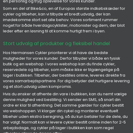
en personlig og tryg oplevelse for vores kunder.
Som en del af Bike&co, en af Europas største indkøbskæder for
cykler og tilbehør, kan vi tilbyde et bredt udvalg, der kan
imødekomme stort set alle behov. Vores sortiment rummer
noget for både hverdagscyklister, motionister og dem, der blot
leder efter en løsning til at komme hurtigt frem i byen.
Stort udvalg af produkter og fleksibel handel
Hos Hermansen Cykler prioriterer vi at have de bedste
muligheder for vores kunder. Derfor tilbyder vi både en fysisk
butik og en webshop. I vores webshop kan du finde cykler,
reservedele og tilbehør, som måske ikke er tilgængelige på
lager i butikken. Tilbehør, der bestilles online, leveres direkte fra
vores samarbejdspartnere. For dig betyder det hurtigere levering
og et stort udvalg uden kompromis.
Hvis du ønsker at afhente din vare i butikken, kan du nemt vælge
denne mulighed ved bestilling. Vi sender en SMS, så snart din
ordre er klar til afhentning. Det samme gælder for cykler bestilt
via webshoppen. Vi klargør din cykel og monterer eventuelt
tilbehør uden ekstra beregning, så du kun betaler for de dele, du
har valgt. Normalt kan vi levere cykler bestilt online inden for 2-5
arbejdsdage, og cykler på lager i butikken kan som regel