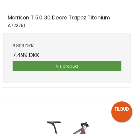
Morrison T 5.0 30 Deore Trapez Titanium
A722781
8.899 DKK
7.499 DKK
Vis produkt
TILBUD