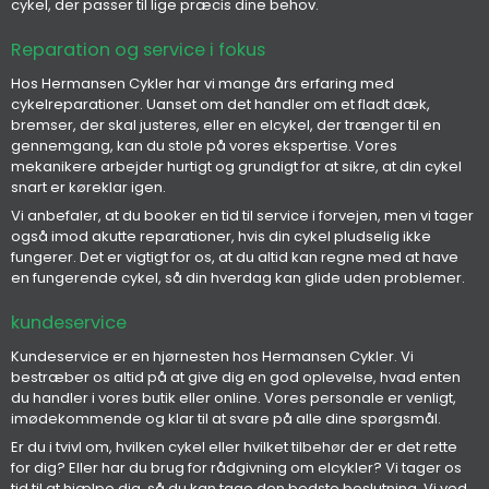
cykel, der passer til lige præcis dine behov.
Reparation og service i fokus
Hos Hermansen Cykler har vi mange års erfaring med
cykelreparationer. Uanset om det handler om et fladt dæk,
bremser, der skal justeres, eller en elcykel, der trænger til en
gennemgang, kan du stole på vores ekspertise. Vores
mekanikere arbejder hurtigt og grundigt for at sikre, at din cykel
snart er køreklar igen.
Vi anbefaler, at du booker en tid til service i forvejen, men vi tager
også imod akutte reparationer, hvis din cykel pludselig ikke
fungerer. Det er vigtigt for os, at du altid kan regne med at have
en fungerende cykel, så din hverdag kan glide uden problemer.
kundeservice
Kundeservice er en hjørnesten hos Hermansen Cykler. Vi
bestræber os altid på at give dig en god oplevelse, hvad enten
du handler i vores butik eller online. Vores personale er venligt,
imødekommende og klar til at svare på alle dine spørgsmål.
Er du i tvivl om, hvilken cykel eller hvilket tilbehør der er det rette
for dig? Eller har du brug for rådgivning om elcykler? Vi tager os
tid til at hjælpe dig, så du kan tage den bedste beslutning. Vi ved,