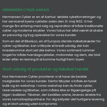
HERMANSEN CYKLER AARHUS
Hermansen Cykler er en af Aarhus’ ældste cykelforretninger og
har serviceret byens cyklister siden den 31. maj 1932. Vi har
mange års erfaring med salg og reparation af både traditionelle
cykler og moderne elcykler. Vores fokus har altid været at skabe
en personlig og tryg oplevelse for vores kunder.
Som en del af Bike&co, en af Europas største indkøbskæder for
cykler og tilbehør, kan vi tilbyde et bredt udvalg, der kan
imødekomme stort set alle behov. Vores sortiment rummer
noget for både hverdagscyklister, motionister og dem, der blot
leder efter en løsning til at komme hurtigt frem i byen.
Stort udvalg af produkter og fleksibel handel
Hos Hermansen Cykler prioriterer vi at have de bedste
muligheder for vores kunder. Derfor tilbyder vi både en fysisk
butik og en webshop. I vores webshop kan du finde cykler,
reservedele og tilbehør, som måske ikke er tilgængelige på
lager i butikken. Tilbehør, der bestilles online, leveres direkte fra
vores samarbejdspartnere. For dig betyder det hurtigere levering
og et stort udvalg uden kompromis.