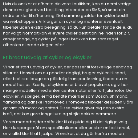
Hvis du ønsker at afhente din vare i butikken, kan du nemt vælge
denne mulighed ved bestilling. Vi sender en SMS, så snart din
ordre er klar til afhentning. Det samme gælder for cykler bestilt
via webshoppen. Vi klargør din cykel og monterer eventuelt
tilbehør uden ekstra beregning, så du kun betaler for de dele, du
har valgt. Normalt kan vi levere cykler bestilt online inden for 2-5
arbejdsdage, og cykler på lager i butikken kan som regel
afhentes allerede dagen efter.
Et bredt udvalg af cykler og elcykler
Vi har et stort udvalg af cykler, der passer til forskellige behov og
stilarter. Uanset om du pendler dagligt, bruger cyklen til sport,
eller blot skal bruge en pålidelig transportløsning, finder du en
model hos os. Særligt elcyklerne er blevet populære, og vi har
mange modeller med enten centermotor eller forhjulsmotor. De
elcykler, vi sælger, er fra kendte mærker som Bosch, Shimano,
Yamaha og danske Promovec. Promovec tilbyder desuden 3 års
garanti på motor og batteri. Disse cykler giver dig den ekstra
kraft, der kan gøre lange ture og stejle bakker nemmere.
Vores medarbejdere står klar til at guide dig til det rigtige valg.
Har du spørgsmål om specifikationer eller ønsker en testkørsel,
er vi altid klar til at hjælpe. Vi ønsker, at du går herfra med en