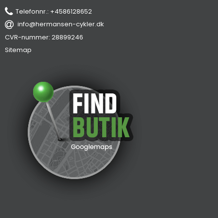
Telefonnr.
:
+4586128652
info@hermansen-cykler.dk
CVR-nummer
:
28899246
Sitemap