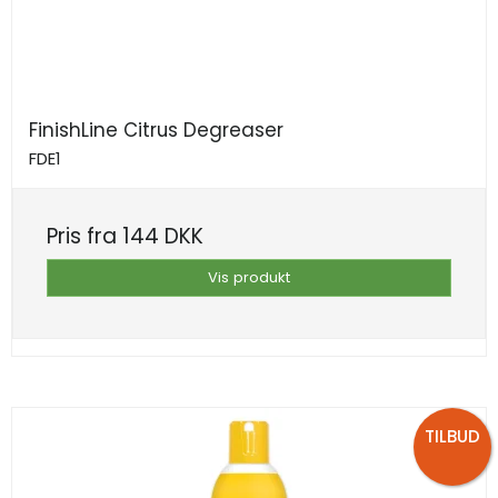
FinishLine Citrus Degreaser
FDE1
Pris fra
144 DKK
Vis produkt
TILBUD