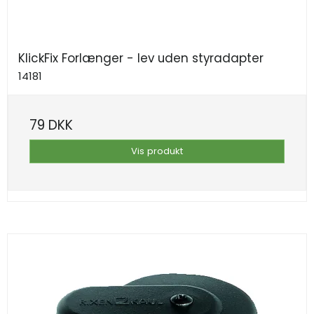
KlickFix Forlænger - lev uden styradapter
14181
79 DKK
Vis produkt