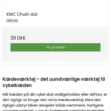
KMC Chain Aid
06530
39 DKK
Vis produkt
Kædeværktøj – det uundværlige værktøj til
cykelkæden
Når kæden på din cykel skal vedligeholdes eller skiftes, er
det vigtigt at bruge det rette kædeværktøj. Med det
rigtige udstyr bliver arbejdet både nemmere, hurtigere
og mere præcist – og du forlænger samtidig levetiden