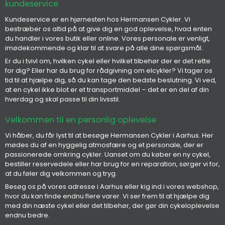
kundeservice
Kundeservice er en hjørnesten hos Hermansen Cykler. Vi
bestræber os altid på at give dig en god oplevelse, hvad enten
du handler i vores butik eller online. Vores personale er venligt,
imødekommende og klar til at svare på alle dine spørgsmål.
Er du i tvivl om, hvilken cykel eller hvilket tilbehør der er det rette
for dig? Eller har du brug for rådgivning om elcykler? Vi tager os
tid til at hjælpe dig, så du kan tage den bedste beslutning. Vi ved,
at en cykel ikke blot er et transportmiddel – det er en del af din
hverdag og skal passe til din livsstil.
Velkommen til en personlig oplevelse
Vi håber, du får lyst til at besøge Hermansen Cykler i Aarhus. Her
mødes du af en hyggelig atmosfære og et personale, der er
passionerede omkring cykler. Uanset om du køber en ny cykel,
bestiller reservedele eller har brug for en reparation, sørger vi for,
at du føler dig velkommen og tryg.
Besøg os på vores adresse i Aarhus eller kig ind i vores webshop,
hvor du kan finde endnu flere varer. Vi ser frem til at hjælpe dig
med din næste cykel eller det tilbehør, der gør din cykeloplevelse
endnu bedre.