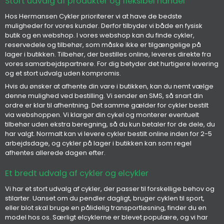
Stort udvalg af produkter og fleksibel handel
Hos Hermansen Cykler prioriterer vi at have de bedste
muligheder for vores kunder. Derfor tilbyder vi både en fysisk
butik og en webshop. I vores webshop kan du finde cykler,
reservedele og tilbehør, som måske ikke er tilgængelige på
lager i butikken. Tilbehør, der bestilles online, leveres direkte fra
vores samarbejdspartnere. For dig betyder det hurtigere levering
og et stort udvalg uden kompromis.
Hvis du ønsker at afhente din vare i butikken, kan du nemt vælge
denne mulighed ved bestilling. Vi sender en SMS, så snart din
ordre er klar til afhentning. Det samme gælder for cykler bestilt
via webshoppen. Vi klargør din cykel og monterer eventuelt
tilbehør uden ekstra beregning, så du kun betaler for de dele, du
har valgt. Normalt kan vi levere cykler bestilt online inden for 2-5
arbejdsdage, og cykler på lager i butikken kan som regel
afhentes allerede dagen efter.
Et bredt udvalg af cykler og elcykler
Vi har et stort udvalg af cykler, der passer til forskellige behov og
stilarter. Uanset om du pendler dagligt, bruger cyklen til sport,
eller blot skal bruge en pålidelig transportløsning, finder du en
model hos os. Særligt elcyklerne er blevet populære, og vi har