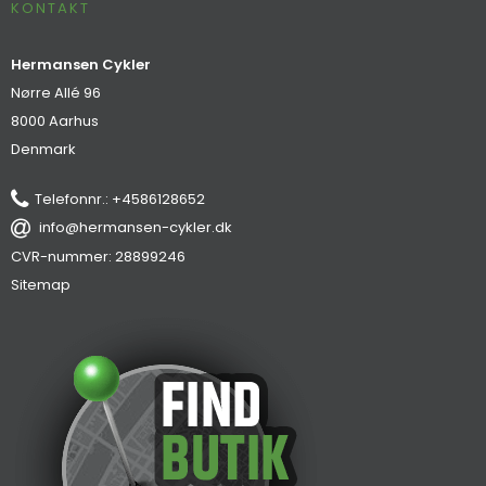
KONTAKT
Hermansen Cykler
Nørre Allé 96
8000 Aarhus
Denmark
Telefonnr.
:
+4586128652
info@hermansen-cykler.dk
CVR-nummer
:
28899246
Sitemap