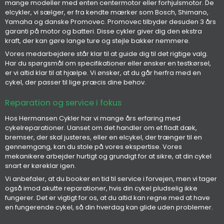
mange modeller med enten centermotor eller forhjulsmotor. De
elcykler, vi sælger, er fra kendte mærker som Bosch, Shimano,
Yamaha og danske Promovec. Promovec tilbyder desuden 3 års
garanti på motor og batteri. Disse cykler giver dig den ekstra
kraft, der kan gøre lange ture og stejle bakker nemmere.
Vores medarbejdere står klar til at guide dig til det rigtige valg.
Har du spørgsmål om specifikationer eller ønsker en testkørsel,
er vi altid klar til at hjælpe. Vi ønsker, at du går herfra med en
cykel, der passer til lige præcis dine behov.
Reparation og service i fokus
Hos Hermansen Cykler har vi mange års erfaring med
cykelreparationer. Uanset om det handler om et fladt dæk,
bremser, der skal justeres, eller en elcykel, der trænger til en
gennemgang, kan du stole på vores ekspertise. Vores
mekanikere arbejder hurtigt og grundigt for at sikre, at din cykel
snart er køreklar igen.
Vi anbefaler, at du booker en tid til service i forvejen, men vi tager
også imod akutte reparationer, hvis din cykel pludselig ikke
fungerer. Det er vigtigt for os, at du altid kan regne med at have
en fungerende cykel, så din hverdag kan glide uden problemer.