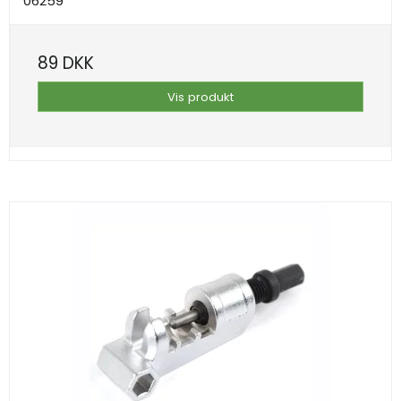
06259
89 DKK
Vis produkt