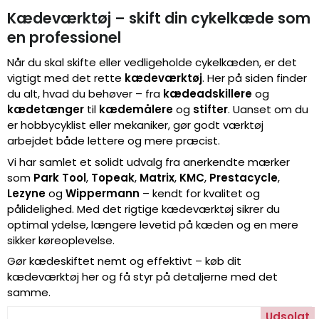
Kædeværktøj – skift din cykelkæde som
en professionel
Når du skal skifte eller vedligeholde cykelkæden, er det
vigtigt med det rette
kædeværktøj
. Her på siden finder
du alt, hvad du behøver – fra
kædeadskillere
og
kædetænger
til
kædemålere
og
stifter
. Uanset om du
er hobbycyklist eller mekaniker, gør godt værktøj
arbejdet både lettere og mere præcist.
Vi har samlet et solidt udvalg fra anerkendte mærker
som
Park Tool
,
Topeak
,
Matrix
,
KMC
,
Prestacycle
,
Lezyne
og
Wippermann
– kendt for kvalitet og
pålidelighed. Med det rigtige kædeværktøj sikrer du
optimal ydelse, længere levetid på kæden og en mere
sikker køreoplevelse.
Gør kædeskiftet nemt og effektivt – køb dit
kædeværktøj her og få styr på detaljerne med det
samme.
Udsolgt