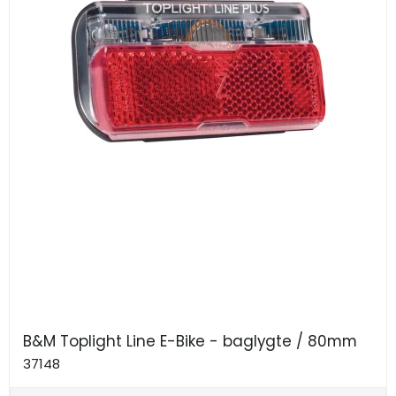
B&M Toplight Line E-Bike - baglygte / 80mm
37148