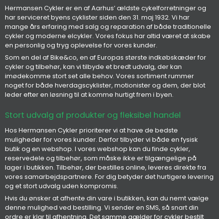
Hermansen Cykler er en af Aarhus’ ældste cykelforretninger og
har serviceret byens cyklister siden den 31. maj 1932. Vi har
mange års erfaring med salg og reparation af både traditionelle
cykler og moderne elcykler. Vores fokus har altid været at skabe
en personlig og tryg oplevelse for vores kunder.
Som en del af Bike&co, en af Europas største indkøbskæder for
cykler og tilbehør, kan vi tilbyde et bredt udvalg, der kan
imødekomme stort set alle behov. Vores sortiment rummer
noget for både hverdagscyklister, motionister og dem, der blot
leder efter en løsning til at komme hurtigt frem i byen.
Stort udvalg af produkter og fleksibel handel
Hos Hermansen Cykler prioriterer vi at have de bedste
muligheder for vores kunder. Derfor tilbyder vi både en fysisk
butik og en webshop. I vores webshop kan du finde cykler,
reservedele og tilbehør, som måske ikke er tilgængelige på
lager i butikken. Tilbehør, der bestilles online, leveres direkte fra
vores samarbejdspartnere. For dig betyder det hurtigere levering
og et stort udvalg uden kompromis.
Hvis du ønsker at afhente din vare i butikken, kan du nemt vælge
denne mulighed ved bestilling. Vi sender en SMS, så snart din
ordre er klar til afhentning. Det samme gælder for cykler bestilt