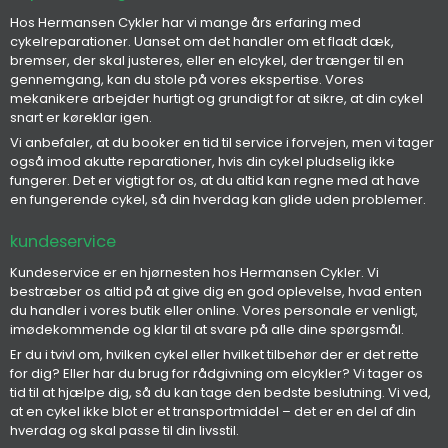
Hos Hermansen Cykler har vi mange års erfaring med
cykelreparationer. Uanset om det handler om et fladt dæk,
bremser, der skal justeres, eller en elcykel, der trænger til en
gennemgang, kan du stole på vores ekspertise. Vores
mekanikere arbejder hurtigt og grundigt for at sikre, at din cykel
snart er køreklar igen.
Vi anbefaler, at du booker en tid til service i forvejen, men vi tager
også imod akutte reparationer, hvis din cykel pludselig ikke
fungerer. Det er vigtigt for os, at du altid kan regne med at have
en fungerende cykel, så din hverdag kan glide uden problemer.
kundeservice
Kundeservice er en hjørnesten hos Hermansen Cykler. Vi
bestræber os altid på at give dig en god oplevelse, hvad enten
du handler i vores butik eller online. Vores personale er venligt,
imødekommende og klar til at svare på alle dine spørgsmål.
Er du i tvivl om, hvilken cykel eller hvilket tilbehør der er det rette
for dig? Eller har du brug for rådgivning om elcykler? Vi tager os
tid til at hjælpe dig, så du kan tage den bedste beslutning. Vi ved,
at en cykel ikke blot er et transportmiddel – det er en del af din
hverdag og skal passe til din livsstil.