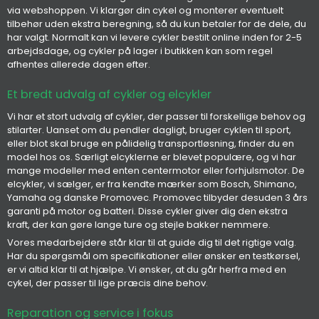
via webshoppen. Vi klargør din cykel og monterer eventuelt
tilbehør uden ekstra beregning, så du kun betaler for de dele, du
har valgt. Normalt kan vi levere cykler bestilt online inden for 2-5
arbejdsdage, og cykler på lager i butikken kan som regel
afhentes allerede dagen efter.
Et bredt udvalg af cykler og elcykler
Vi har et stort udvalg af cykler, der passer til forskellige behov og
stilarter. Uanset om du pendler dagligt, bruger cyklen til sport,
eller blot skal bruge en pålidelig transportløsning, finder du en
model hos os. Særligt elcyklerne er blevet populære, og vi har
mange modeller med enten centermotor eller forhjulsmotor. De
elcykler, vi sælger, er fra kendte mærker som Bosch, Shimano,
Yamaha og danske Promovec. Promovec tilbyder desuden 3 års
garanti på motor og batteri. Disse cykler giver dig den ekstra
kraft, der kan gøre lange ture og stejle bakker nemmere.
Vores medarbejdere står klar til at guide dig til det rigtige valg.
Har du spørgsmål om specifikationer eller ønsker en testkørsel,
er vi altid klar til at hjælpe. Vi ønsker, at du går herfra med en
cykel, der passer til lige præcis dine behov.
Reparation og service i fokus