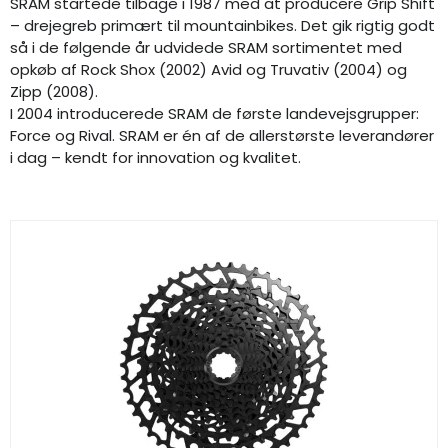
SRAM startede tilbage i 1987 med at producere Grip Shift
– drejegreb primært til mountainbikes. Det gik rigtig godt
så i de følgende år udvidede SRAM sortimentet med
opkøb af Rock Shox (2002) Avid og Truvativ (2004) og
Zipp (2008).
I 2004 introducerede SRAM de første landevejsgrupper:
Force og Rival. SRAM er én af de allerstørste leverandører
i dag – kendt for innovation og kvalitet.