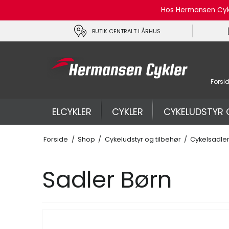
Hos Hermansen Cykle
BUTIK CENTRALT I ÅRHUS
Forsi
ELCYKLER
CYKLER
CYKELUDSTYR 
Forside
/
Shop
/
Cykeludstyr og tilbehør
/
Cykelsadle
Sadler Børn