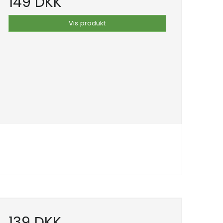
149 DKK
Vis produkt
139 DKK