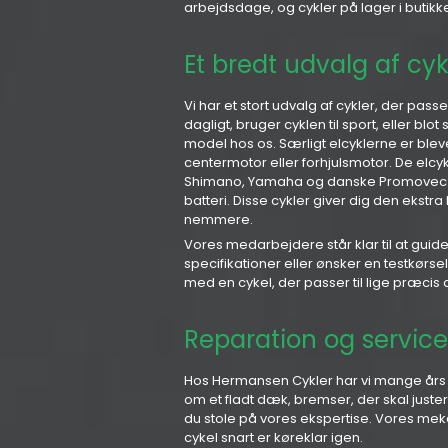
arbejdsdage, og cykler på lager i butik
Et bredt udvalg af cyk
Vi har et stort udvalg af cykler, der pass
dagligt, bruger cyklen til sport, eller blo
model hos os. Særligt elcyklerne er bl
centermotor eller forhjulsmotor. De elcy
Shimano, Yamaha og danske Promovec. 
batteri. Disse cykler giver dig den ekstra
nemmere.
Vores medarbejdere står klar til at guide
specifikationer eller ønsker en testkørsel, 
med en cykel, der passer til lige præcis
Reparation og service
Hos Hermansen Cykler har vi mange års 
om et fladt dæk, bremser, der skal juste
du stole på vores ekspertise. Vores mekan
cykel snart er køreklar igen.