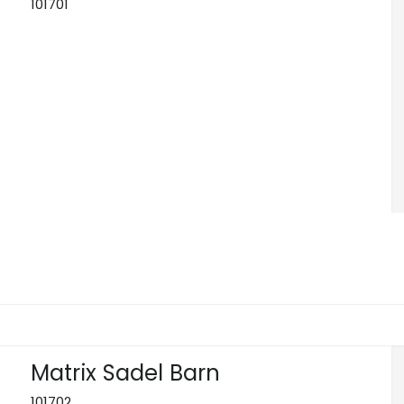
101701
Matrix Sadel Barn
101702