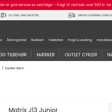
r er god service en selvfølge – fragt fri ved køb over 500 kr. S
ELCYKEL SPECIALISTER
GRATIS LEVERING OVER 5
de
Åbningstider
Butikken
Værksted
Fragt & Levering
Handelsbe
OG TILBEHØR
MÆRKER
OUTLET CYKLER
N
r
/
Sadler Børn
Matrix J13 Junior