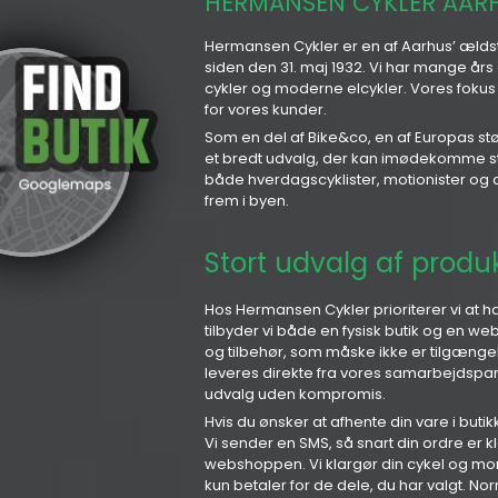
HERMANSEN CYKLER AAR
Hermansen Cykler er en af Aarhus’ ældste
siden den 31. maj 1932. Vi har mange års
cykler og moderne elcykler. Vores fokus 
for vores kunder.
Som en del af Bike&co, en af Europas stør
et bredt udvalg, der kan imødekomme sto
både hverdagscyklister, motionister og de
frem i byen.
Stort udvalg af produk
Hos Hermansen Cykler prioriterer vi at 
tilbyder vi både en fysisk butik og en w
og tilbehør, som måske ikke er tilgængelig
leveres direkte fra vores samarbejdspartn
udvalg uden kompromis.
Hvis du ønsker at afhente din vare i but
Vi sender en SMS, så snart din ordre er kl
webshoppen. Vi klargør din cykel og mon
kun betaler for de dele, du har valgt. Norm