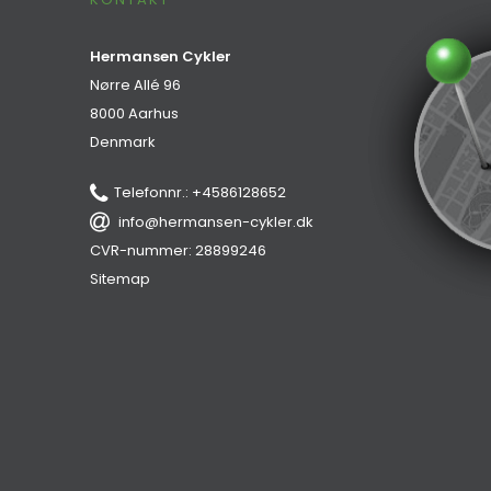
Hermansen Cykler
Nørre Allé 96
8000 Aarhus
Denmark
Telefonnr.
:
+4586128652
info@hermansen-cykler.dk
CVR-nummer
:
28899246
Sitemap