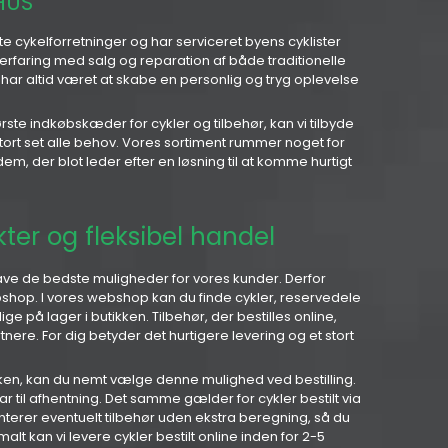
HUS
 cykelforretninger og har serviceret byens cyklister
 erfaring med salg og reparation af både traditionelle
har altid været at skabe en personlig og tryg oplevelse
ste indkøbskæder for cykler og tilbehør, kan vi tilbyde
rt set alle behov. Vores sortiment rummer noget for
m, der blot leder efter en løsning til at komme hurtigt
ter og fleksibel handel
have de bedste muligheder for vores kunder. Derfor
ebshop. I vores webshop kan du finde cykler, reservedele
e på lager i butikken. Tilbehør, der bestilles online,
ere. For dig betyder det hurtigere levering og et stort
ikken, kan du nemt vælge denne mulighed ved bestilling.
ar til afhentning. Det samme gælder for cykler bestilt via
terer eventuelt tilbehør uden ekstra beregning, så du
alt kan vi levere cykler bestilt online inden for 2-5