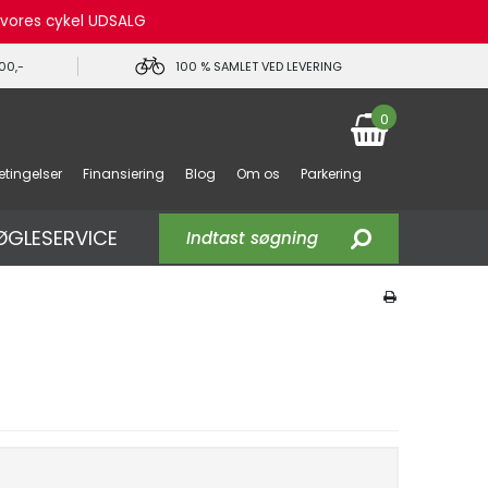
e vores cykel UDSALG
00,-
100 % SAMLET VED LEVERING
0
tingelser
Finansiering
Blog
Om os
Parkering
ØGLESERVICE