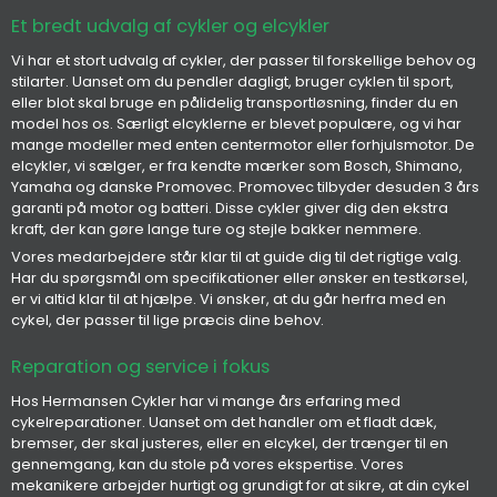
Et bredt udvalg af cykler og elcykler
Vi har et stort udvalg af cykler, der passer til forskellige behov og
stilarter. Uanset om du pendler dagligt, bruger cyklen til sport,
eller blot skal bruge en pålidelig transportløsning, finder du en
model hos os. Særligt elcyklerne er blevet populære, og vi har
mange modeller med enten centermotor eller forhjulsmotor. De
elcykler, vi sælger, er fra kendte mærker som Bosch, Shimano,
Yamaha og danske Promovec. Promovec tilbyder desuden 3 års
garanti på motor og batteri. Disse cykler giver dig den ekstra
kraft, der kan gøre lange ture og stejle bakker nemmere.
Vores medarbejdere står klar til at guide dig til det rigtige valg.
Har du spørgsmål om specifikationer eller ønsker en testkørsel,
er vi altid klar til at hjælpe. Vi ønsker, at du går herfra med en
cykel, der passer til lige præcis dine behov.
Reparation og service i fokus
Hos Hermansen Cykler har vi mange års erfaring med
cykelreparationer. Uanset om det handler om et fladt dæk,
bremser, der skal justeres, eller en elcykel, der trænger til en
gennemgang, kan du stole på vores ekspertise. Vores
mekanikere arbejder hurtigt og grundigt for at sikre, at din cykel