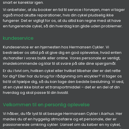
snart er køreklar igen.
Vi anbefaler, at du booker en tid til service i forvejen, men vi tager
også imod akutte reparationer, hvis din cykel pludselig ikke
fungerer. Det er vigtigt for os, at du altid kan regne med at have
en fungerende cykel, så din hverdag kan glide uden problemer.
kundeservice
Kundeservice er en hjørnesten hos Hermansen Cykler. Vi
bestræber os altid på at give dig en god oplevelse, hvad enten
du handler i vores butik eller online. Vores personale er venligt,
imødekommende og klar til at svare på alle dine spørgsmål.
Er du i tvivl om, hvilken cykel eller hvilket tilbehør der er det rette
for dig? Eller har du brug for rådgivning om elcykler? Vi tager os
tid til at hjælpe dig, så du kan tage den bedste beslutning. Vi ved,
at en cykel ikke blot er et transportmiddel – det er en del af din
hverdag og skal passe til din livsstil.
Velkommen til en personlig oplevelse
Vi håber, du får lyst til at besøge Hermansen Cykler i Aarhus. Her
mødes du af en hyggelig atmosfære og et personale, der er
passionerede omkring cykler. Uanset om du køber en ny cykel,