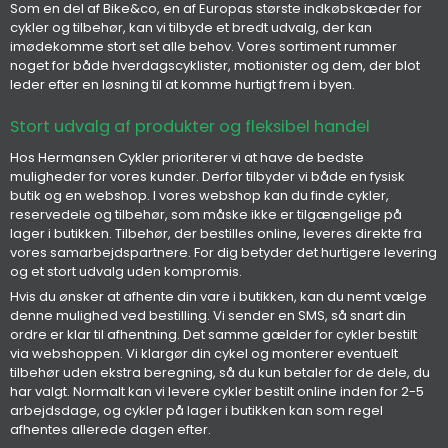
Som en del af Bike&co, en af Europas største indkøbskæder for
cykler og tilbehør, kan vi tilbyde et bredt udvalg, der kan
imødekomme stort set alle behov. Vores sortiment rummer
noget for både hverdagscyklister, motionister og dem, der blot
leder efter en løsning til at komme hurtigt frem i byen.
Stort udvalg af produkter og fleksibel handel
Hos Hermansen Cykler prioriterer vi at have de bedste
muligheder for vores kunder. Derfor tilbyder vi både en fysisk
butik og en webshop. I vores webshop kan du finde cykler,
reservedele og tilbehør, som måske ikke er tilgængelige på
lager i butikken. Tilbehør, der bestilles online, leveres direkte fra
vores samarbejdspartnere. For dig betyder det hurtigere levering
og et stort udvalg uden kompromis.
Hvis du ønsker at afhente din vare i butikken, kan du nemt vælge
denne mulighed ved bestilling. Vi sender en SMS, så snart din
ordre er klar til afhentning. Det samme gælder for cykler bestilt
via webshoppen. Vi klargør din cykel og monterer eventuelt
tilbehør uden ekstra beregning, så du kun betaler for de dele, du
har valgt. Normalt kan vi levere cykler bestilt online inden for 2-5
arbejdsdage, og cykler på lager i butikken kan som regel
afhentes allerede dagen efter.