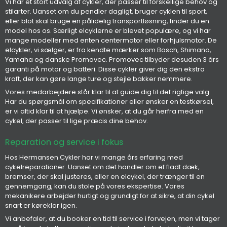
Vi har et stort udvalg af cykler, der passer til forskellige behov og
stilarter. Uanset om du pendler dagligt, bruger cyklen til sport,
eller blot skal bruge en pålidelig transportløsning, finder du en
model hos os. Særligt elcyklerne er blevet populære, og vi har
mange modeller med enten centermotor eller forhjulsmotor. De
elcykler, vi sælger, er fra kendte mærker som Bosch, Shimano,
Yamaha og danske Promovec. Promovec tilbyder desuden 3 års
garanti på motor og batteri. Disse cykler giver dig den ekstra
kraft, der kan gøre lange ture og stejle bakker nemmere.
Vores medarbejdere står klar til at guide dig til det rigtige valg.
Har du spørgsmål om specifikationer eller ønsker en testkørsel,
er vi altid klar til at hjælpe. Vi ønsker, at du går herfra med en
cykel, der passer til lige præcis dine behov.
Reparation og service i fokus
Hos Hermansen Cykler har vi mange års erfaring med
cykelreparationer. Uanset om det handler om et fladt dæk,
bremser, der skal justeres, eller en elcykel, der trænger til en
gennemgang, kan du stole på vores ekspertise. Vores
mekanikere arbejder hurtigt og grundigt for at sikre, at din cykel
snart er køreklar igen.
Vi anbefaler, at du booker en tid til service i forvejen, men vi tager