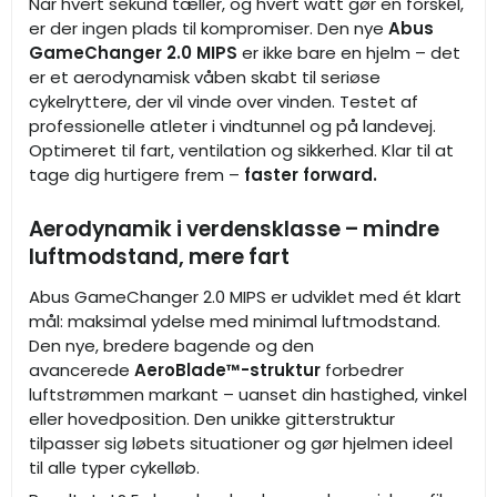
Når hvert sekund tæller, og hvert watt gør en forskel,
er der ingen plads til kompromiser. Den nye
Abus
GameChanger 2.0 MIPS
er ikke bare en hjelm – det
er et aerodynamisk våben skabt til seriøse
cykelryttere, der vil vinde over vinden. Testet af
professionelle atleter i vindtunnel og på landevej.
Optimeret til fart, ventilation og sikkerhed. Klar til at
tage dig hurtigere frem –
faster forward.
Aerodynamik i verdensklasse – mindre
luftmodstand, mere fart
Abus GameChanger 2.0 MIPS er udviklet med ét klart
mål: maksimal ydelse med minimal luftmodstand.
Den nye, bredere bagende og den
avancerede
AeroBlade™-struktur
forbedrer
luftstrømmen markant – uanset din hastighed, vinkel
eller hovedposition. Den unikke gitterstruktur
tilpasser sig løbets situationer og gør hjelmen ideel
til alle typer cykelløb.