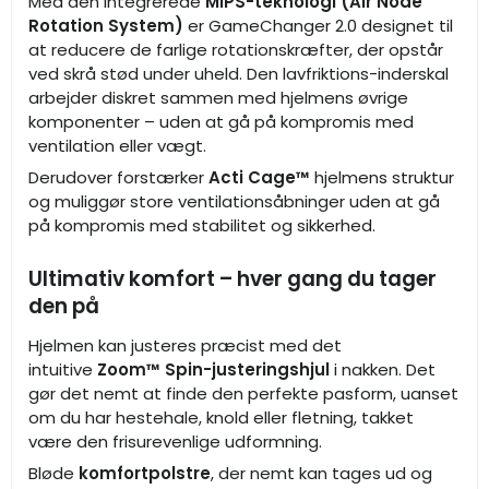
Med den integrerede
MIPS-teknologi (Air Node
Rotation System)
er GameChanger 2.0 designet til
at reducere de farlige rotationskræfter, der opstår
ved skrå stød under uheld. Den lavfriktions-inderskal
arbejder diskret sammen med hjelmens øvrige
komponenter – uden at gå på kompromis med
ventilation eller vægt.
Derudover forstærker
Acti Cage™
hjelmens struktur
og muliggør store ventilationsåbninger uden at gå
på kompromis med stabilitet og sikkerhed.
Ultimativ komfort – hver gang du tager
den på
Hjelmen kan justeres præcist med det
intuitive
Zoom™ Spin-justeringshjul
i nakken. Det
gør det nemt at finde den perfekte pasform, uanset
om du har hestehale, knold eller fletning, takket
være den frisurevenlige udformning.
Bløde
komfortpolstre
, der nemt kan tages ud og