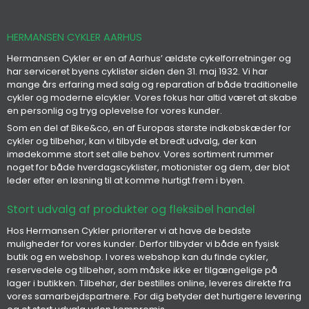
HERMANSEN CYKLER AARHUS
Hermansen Cykler er en af Aarhus’ ældste cykelforretninger og
har serviceret byens cyklister siden den 31. maj 1932. Vi har
mange års erfaring med salg og reparation af både traditionelle
cykler og moderne elcykler. Vores fokus har altid været at skabe
en personlig og tryg oplevelse for vores kunder.
Som en del af Bike&co, en af Europas største indkøbskæder for
cykler og tilbehør, kan vi tilbyde et bredt udvalg, der kan
imødekomme stort set alle behov. Vores sortiment rummer
noget for både hverdagscyklister, motionister og dem, der blot
leder efter en løsning til at komme hurtigt frem i byen.
Stort udvalg af produkter og fleksibel handel
Hos Hermansen Cykler prioriterer vi at have de bedste
muligheder for vores kunder. Derfor tilbyder vi både en fysisk
butik og en webshop. I vores webshop kan du finde cykler,
reservedele og tilbehør, som måske ikke er tilgængelige på
lager i butikken. Tilbehør, der bestilles online, leveres direkte fra
vores samarbejdspartnere. For dig betyder det hurtigere levering