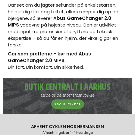
Uanset om du jagter sekunder på enkeltstarten,
holder dig i læ bag feltet, eller kæmper dig op ad
bjergene, så leverer
Abus GameChanger 2.0
MIPS
ydeevne på højeste niveau. Den er udviklet
med input fra professionelle ryttere og teknisk
ekspertise – så du får en hjelm, der virkelig gør en
forskel.
Gør som profferne – kør med Abus
GameChanger 2.0 MIPS.
Din fart. Din komfort. Din sikkerhed.
BUTIK CENTRALT I AARHUS
BESØG OS OG SE DET STORE UDVALG
SØG BUTIKKER
AFHENT CYKLEN HOS HERMANSEN
Afhentningsklar 1-4 hverdage