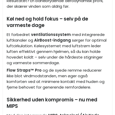
Resultatet? En banebrydende aerodynamisk profil,
der skærer vinden som aldrig før.
Køl ned og hold fokus – selv på de
varmeste dage
Et forbedret
ventilationssystem
med integrerede
luftkanaler og
AirBoost-indgang
sørger for optimal
luftcirkulation. Kølesystemet med luftstrøm leder
luften effektivt gennem hjelmen, så du kan holde
hovedet koldt – selv under de hårdeste stigninger
og varmeste sommerdage.
Flow Straps™ Pro
og de syede remme reducerer
ikke blot vindmodstanden, men øger også
komforten ved at minimere kontakt med huden og
fjerne behovet for generende remfordelere.
Sikkerhed uden kompromis – nu med
MIPS