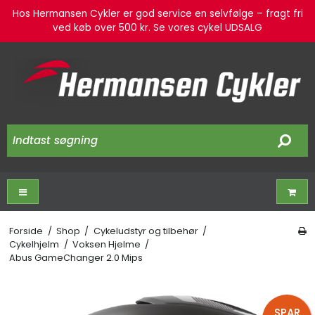
Hos Hermansen Cykler er god service en selvfølge – fragt fri
ved køb over 500 kr. Se vores cykel UDSALG
Forside
/
Shop
/
Cykeludstyr og tilbehør
/
Cykelhjelm
/
Voksen Hjelme
/
Abus GameChanger 2.0 Mips
SPAR