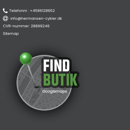
Telefonnr.
:
+4586128652
info@hermansen-cykler.dk
CVR-nummer
:
28899246
Sitemap