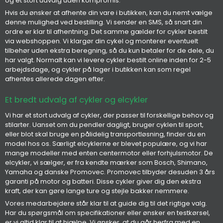
og et stort udvalg uden kompromis.
Hvis du ønsker at afhente din vare i butikken, kan du nemt vælge
denne mulighed ved bestilling. Vi sender en SMS, så snart din
ordre er klar til afhentning. Det samme gælder for cykler bestilt
via webshoppen. Vi klargør din cykel og monterer eventuelt
tilbehør uden ekstra beregning, så du kun betaler for de dele, du
har valgt. Normalt kan vi levere cykler bestilt online inden for 2-5
arbejdsdage, og cykler på lager i butikken kan som regel
afhentes allerede dagen efter.
Et bredt udvalg af cykler og elcykler
Vi har et stort udvalg af cykler, der passer til forskellige behov og
stilarter. Uanset om du pendler dagligt, bruger cyklen til sport,
eller blot skal bruge en pålidelig transportløsning, finder du en
model hos os. Særligt elcyklerne er blevet populære, og vi har
mange modeller med enten centermotor eller forhjulsmotor. De
elcykler, vi sælger, er fra kendte mærker som Bosch, Shimano,
Yamaha og danske Promovec. Promovec tilbyder desuden 3 års
garanti på motor og batteri. Disse cykler giver dig den ekstra
kraft, der kan gøre lange ture og stejle bakker nemmere.
Vores medarbejdere står klar til at guide dig til det rigtige valg.
Har du spørgsmål om specifikationer eller ønsker en testkørsel,
er vi altid klar til at hjælpe. Vi ønsker, at du går herfra med en