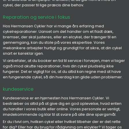
cykel, der passer til lige præcis dine behov.
Reparation og service i fokus
Hos Hermansen Cykler har vi mange års erfaring med
cykelreparationer. Uanset om det handler om et fladt dæk,
bremser, der skal justeres, eller en elcykel, der trænger til en
gennemgang, kan du stole på vores ekspertise. Vores
mekanikere arbejder hurtigt og grundigt for at sikre, at din cykel
snart er køreklar igen.
Vi anbefaler, at du booker en tid til service i forvejen, men vi tager
også imod akutte reparationer, hvis din cykel pludselig ikke
fungerer. Det er vigtigt for os, at du altid kan regne med at have
en fungerende cykel, så din hverdag kan glide uden problemer.
kundeservice
Kundeservice er en hjørnesten hos Hermansen Cykler. Vi
bestræber os altid på at give dig en god oplevelse, hvad enten
du handler i vores butik eller online. Vores personale er venligt,
imødekommende og klar til at svare på alle dine spørgsmål.
Er du i tvivl om, hvilken cykel eller hvilket tilbehør der er det rette
for dig? Eller har du brug for rådgivning om elcykler? Vi tager os